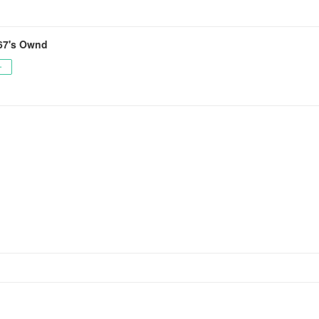
7's Ownd
ー